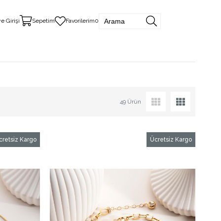
e Girişi
Sepetim
Favorilerim
0
49 Ürün
cretsiz Kargo
Ücretsiz Kargo