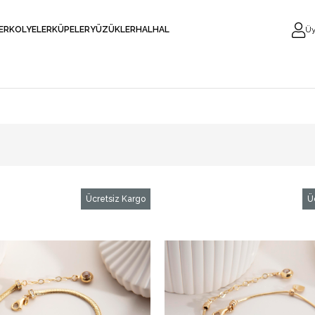
LER
KOLYELER
KÜPELER
YÜZÜKLER
HALHAL
Üy
Ücretsiz Kargo
Ü