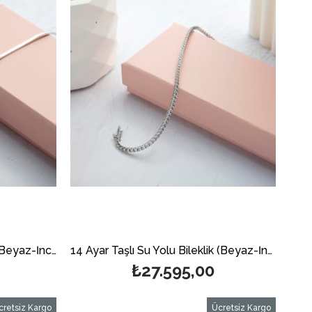
14 Ayar Altın Su Yolu Bileklik(Beyaz-İnce)
14 Ayar Taşlı Su Yolu Bileklik (Beyaz-İnce)
₺27.595,00
cretsiz Kargo
Ücretsiz Kargo