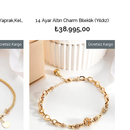
14 Ayar Altın Charm Bileklik (Yaprak,Kelebek Figürlü)
14 Ayar Altın Charm Bileklik (Yıldız)
₺38.995,00
cretsiz Kargo
Ücretsiz Kargo