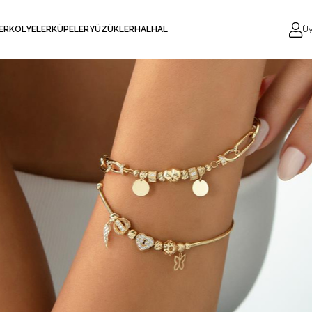
LER
KOLYELER
KÜPELER
YÜZÜKLER
HALHAL
Üy