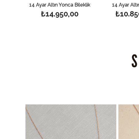
e
14 Ayar Altın Yonca Bileklik
14 Ayar Altın Halh
₺14.950,00
₺10.850,0