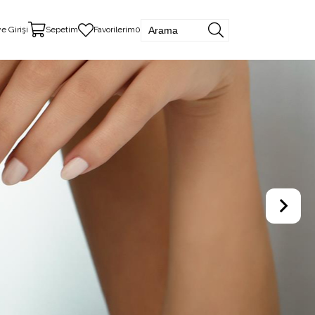
e Girişi
Sepetim
Favorilerim
0