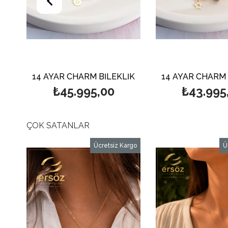
14 AYAR CHARM BİLEKLİK
14 AYAR CHARM 
₺45.995,00
₺43.995
ÇOK SATANLAR
rgo
Ücretsiz Kargo
Ü