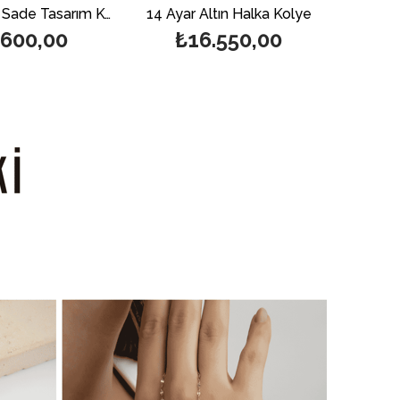
14 Ayar Altın Sade Tasarım Kolye
14 Ayar Altın Halka Kolye
,00
₺16.550,00
₺17.