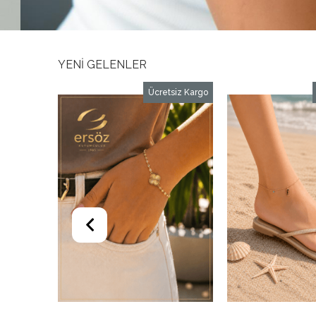
YENİ GELENLER
rgo
Ücretsiz Kargo
Ücrets