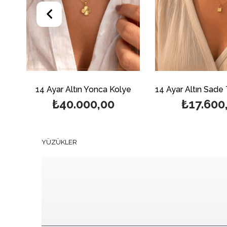
e
14 Ayar Altın Yonca Kolye
₺40.000,00
₺17.600
YÜZÜKLER