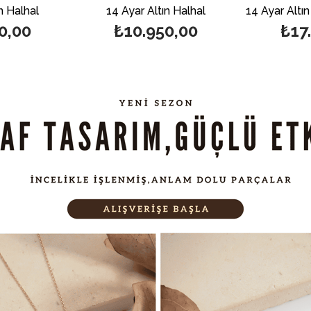
al
14 Ayar Altın Halhal
0
₺10.950,00
₺17.600