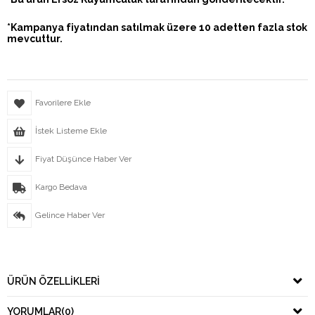
*Kampanya fiyatından satılmak üzere 10 adetten fazla stok
mevcuttur.
Favorilere Ekle
İstek Listeme Ekle
Fiyat Düşünce Haber Ver
Kargo Bedava
Gelince Haber Ver
ÜRÜN ÖZELLIKLERI
YORUMLAR
(0)