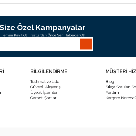
Size Özel Kampanyalar
Hemen Kayıt Ol Fırsatlardan Önce Sen Haberdar Ol!
Rİ
BİLGİLENDİRME
MÜŞTERİ Hİ
ı
Teslimat ve İade
Blog
Güvenli Alışveriş
Sıkça Sorulan So
i
Üyelik İşlemleri
Yardım
Garanti Şartları
Kargom Nerede