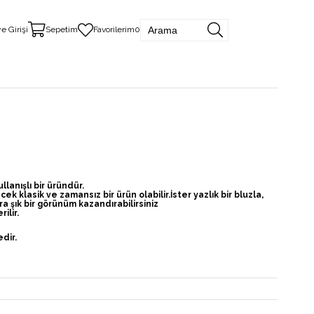
e Girişi
Sepetim
Favorilerim
0
lanışlı bir üründür.
klasik ve zamansız bir ürün olabilir.İster yazlık bir bluzla,
a şık bir görünüm kazandırabilirsiniz
ilir.
dir.