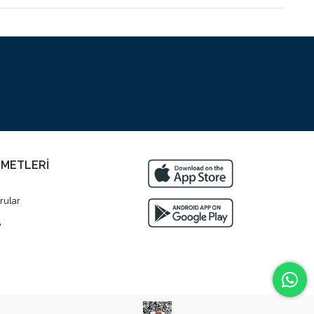
ZMETLERİ
rular
?