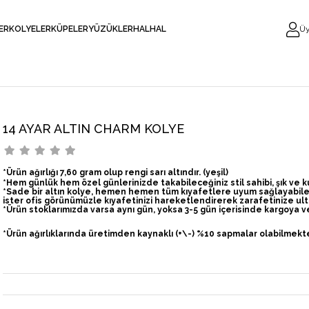
LER
KOLYELER
KÜPELER
YÜZÜKLER
HALHAL
Üy
14 AYAR ALTIN CHARM KOLYE
*Ürün ağırlığı 7,60 gram olup rengi sarı altındır. (yeşil)
*Hem günlük hem özel günlerinizde takabileceğiniz stil sahibi, şık ve kul
*Sade bir altın kolye, hemen hemen tüm kıyafetlere uyum sağlayabilecek 
ister ofis görünümüzle kıyafetinizi hareketlendirerek zarafetinize ultr
*Ürün stoklarımızda varsa aynı gün, yoksa 3-5 gün içerisinde kargoya ver
*Ürün ağırlıklarında üretimden kaynaklı (+\-) %10 sapmalar olabilmekte