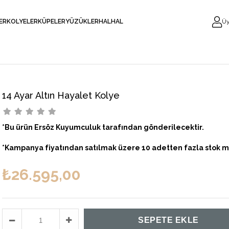
LER
KOLYELER
KÜPELER
YÜZÜKLER
HALHAL
Üy
14 Ayar Altın Hayalet Kolye
*Bu ürün Ersöz Kuyumculuk tarafından gönderilecektir.
*Kampanya fiyatından satılmak üzere 10 adetten fazla stok m
₺26.595,00