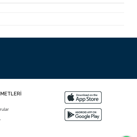
ZMETLERİ
rular
?