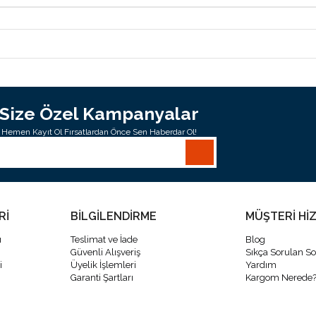
Size Özel Kampanyalar
Hemen Kayıt Ol Fırsatlardan Önce Sen Haberdar Ol!
Rİ
BİLGİLENDİRME
MÜŞTERİ Hİ
ı
Teslimat ve İade
Blog
Güvenli Alışveriş
Sıkça Sorulan So
i
Üyelik İşlemleri
Yardım
Garanti Şartları
Kargom Nerede