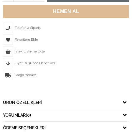
Telefonla Sipariş
Favorilere Ekle
İstek Listeme Ekle
Fiyat Düşünce Haber Ver
Kargo Bedava
ÜRÜN ÖZELLIKLERI
YORUMLAR
(0)
ÖDEME SEÇENEKLERI