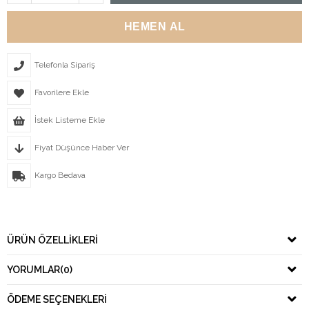
Telefonla Sipariş
Favorilere Ekle
İstek Listeme Ekle
Fiyat Düşünce Haber Ver
Kargo Bedava
ÜRÜN ÖZELLIKLERI
YORUMLAR
(0)
ÖDEME SEÇENEKLERI