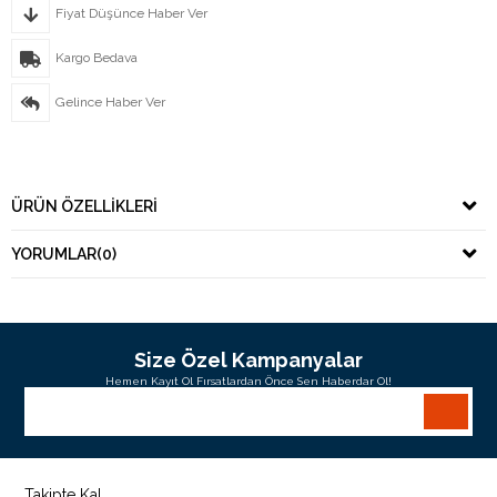
Fiyat Düşünce Haber Ver
Kargo Bedava
Gelince Haber Ver
ÜRÜN ÖZELLIKLERI
YORUMLAR
(0)
Size Özel Kampanyalar
Hemen Kayıt Ol Fırsatlardan Önce Sen Haberdar Ol!
Takipte Kal