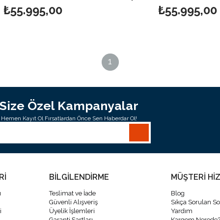
₺55.995,00
₺55.995,00
1
Size Özel Kampanyalar
Hemen Kayıt Ol Fırsatlardan Önce Sen Haberdar Ol!
Rİ
BİLGİLENDİRME
MÜŞTERİ Hİ
ı
Teslimat ve İade
Blog
Güvenli Alışveriş
Sıkça Sorulan So
i
Üyelik İşlemleri
Yardım
Garanti Şartları
Kargom Nerede