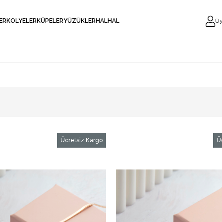
LER
KOLYELER
KÜPELER
YÜZÜKLER
HALHAL
Üy
Ücretsiz Kargo
Ü