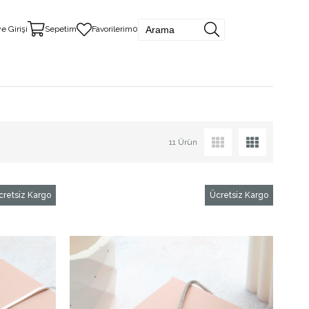
e Girişi
Sepetim
Favorilerim
0
11 Ürün
cretsiz Kargo
Ücretsiz Kargo