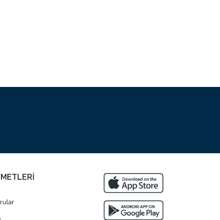
ZMETLERİ
rular
?