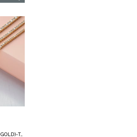
14 Ayar Altın Su Yolu Bileklik (GOLD)-Taşlı