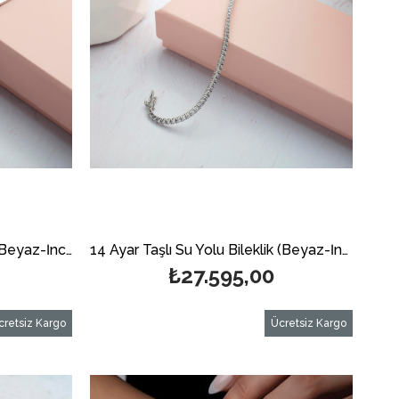
14 Ayar Altın Su Yolu Bileklik(Beyaz-İnce)
14 Ayar Taşlı Su Yolu Bileklik (Beyaz-İnce)
₺27.595,00
cretsiz Kargo
Ücretsiz Kargo