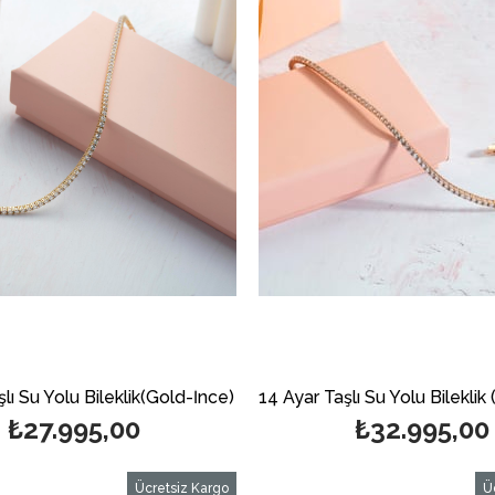
lı Su Yolu Bileklik(Gold-İnce)
₺27.995,00
₺32.995,00
Ücretsiz Kargo
Ü